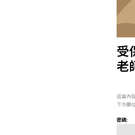
受
老
這篇內
下方欄位
密碼: