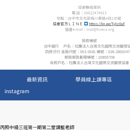
協會聯絡資訊
電 話：(04)22474613
地點：台中市北屯區梅川東路4段105號
協會官方ＬＩＮＥ
https://lin.ee/TyXz0uF
e-mail
mail@tcieca.org
協會
：
捐款帳號
台中銀行 戶名：社團法人台灣文化國際交流關懷
四民分行 金融代號：053-0581 帳號：028-2800347
郵局郵政劃撥帳號：
22855708
收款戶名：社團法人台灣文化國際交流關懷協會
最新資訊
學員線上課專區
instagram
: 丙照中級三班第一期第二堂課藍老師