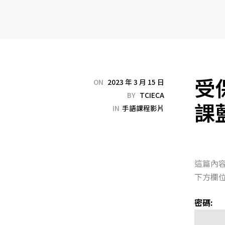
受
ON
2023 年 3 月 15 日
BY
TCIECA
課
IN
手語課程影片
這篇內
下方欄位
密碼: