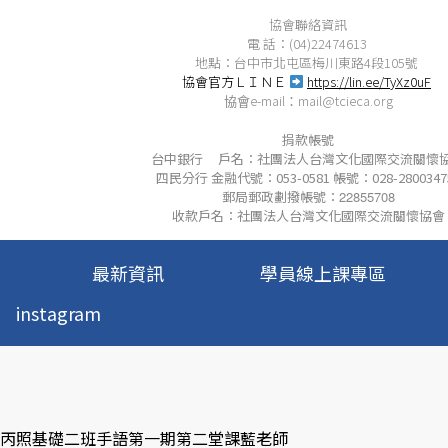
協會聯絡資訊
電 話：(04)22474613
地點：台中市北屯區梅川東路4段105號
協會官方ＬＩＮＥ
https://lin.ee/TyXz0uF
e-mail
mail@tcieca.org
協會
：
捐款帳號
台中銀行 戶名：社團法人台灣文化國際交流關懷
四民分行 金融代號：053-0581 帳號：028-2800347
郵局郵政劃撥帳號：
22855708
收款戶名：社團法人台灣文化國際交流關懷協會
最新資訊
學員線上課專區
instagram
: 丙照基礎二班手語第一期第二堂課藍老師