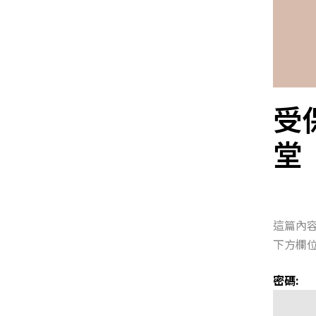
受
堂
這篇內
下方欄位
密碼: