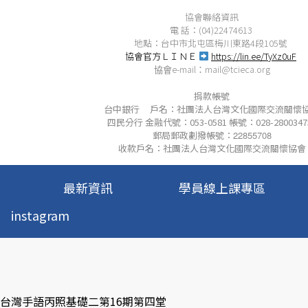
協會聯絡資訊
電 話：(04)22474613
地點：台中市北屯區梅川東路4段105號
協會官方ＬＩＮＥ
https://lin.ee/TyXz0uF
e-mail
mail@tcieca.org
協會
：
捐款帳號
台中銀行 戶名：社團法人台灣文化國際交流關懷
四民分行 金融代號：053-0581 帳號：028-2800347
郵局郵政劃撥帳號：
22855708
收款戶名：社團法人台灣文化國際交流關懷協會
最新資訊
學員線上課專區
instagram
 台灣手語丙照基礎二第16期第四堂