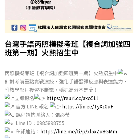
台灣手語丙照模擬考班【複合詞加強四
班第一期】火熱招生中
丙照模擬考班【複合詞加強四班第一期】火熱招生中
針對考前重點實戰演練，強化手語翻譯反應與表達能力，
附教學影片複習不斷電，穩抓高分不是夢！
立即報名
https://reurl.cc/axo5Ll
官方 LINE 報名
https://lin.ee/TyXz0uF
課程諮詢聯絡人：張必瑩
Line ID：0985898755
私訊連結：
https://line.me/ti/p/xl5xZu8GMm