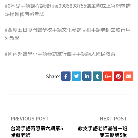
#0基礎手語課程請洽line0985898755張主辦或上官網查詢
課程進修丙照考試
#金廈五日廈門聾學校手語文化參訪 #和手語老師去旅行戶
外教學
#
國內外聾學小手語參訪旅行團
#
手語納入國民教育
Share:
PREVIOUS POST
NEXT POST
台灣手語丙照第六期第5
教支手語老師基礎一班
堂藍老師
第三期第5堂