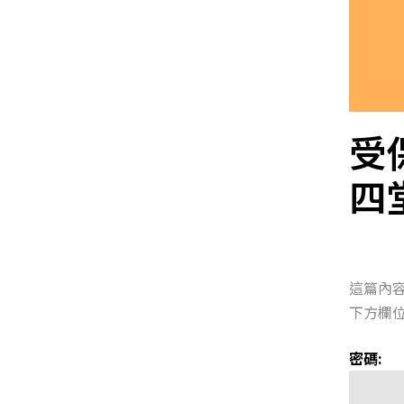
受
四
這篇內
下方欄位
密碼: