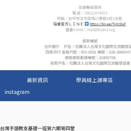
協會聯絡資訊
電 話：(04)22474613
地點：台中市北屯區梅川東路4段105號
協會官方ＬＩＮＥ
https://lin.ee/TyXz0uF
e-mail
mail@tcieca.org
協會
：
捐款帳號
台中銀行 戶名：社團法人台灣文化國際交流關懷
四民分行 金融代號：053-0581 帳號：028-2800347
郵局郵政劃撥帳號：
22855708
收款戶名：社團法人台灣文化國際交流關懷協會
最新資訊
學員線上課專區
instagram
: 台灣手語教支基礎一班第六期第四堂