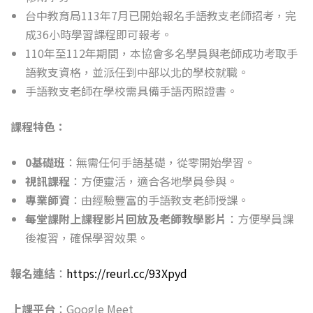
台中教育局113年7月已開始報名手語教支老師招考，完
成36小時學習課程即可報考。
110年至112年期間，本協會多名學員與老師成功考取手
語教支資格，並派任到中部以北的學校就職。
手語教支老師在學校需具備手語丙照證書。
課程特色：
0基礎班
：無需任何手語基礎，從零開始學習。
視訊課程
：方便靈活，適合各地學員參與。
專業師資
：由經驗豐富的手語教支老師授課。
每堂課附上課程影片回放及老師教學影片
：方便學員課
後複習，確保學習效果。
報名連結
：
https://reurl.cc/93Xpyd
上課平台
：Google Meet