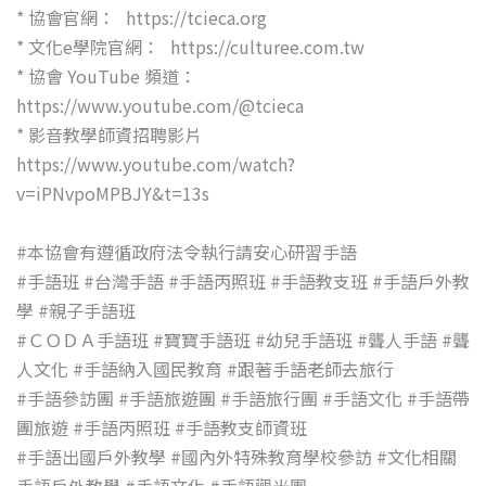
* 協會官網： https://tcieca.org
* 文化e學院官網： https://culturee.com.tw
* 協會 YouTube 頻道：
https://www.youtube.com/@tcieca
* 影音教學師資招聘影片
https://www.youtube.com/watch?
v=iPNvpoMPBJY&t=13s
#本協會有遵循政府法令執行請安心研習手語
#手語班
#台灣手語
#手語丙照班
#手語教支班
#手語戶外教
學
#親子手語班
#ＣＯＤＡ手語班
#寶寶手語班
#幼兒手語班
#聾人手語
#聾
人文化
#手語納入國民教育
#跟著手語老師去旅行
#手語參訪團
#手語旅遊團
#手語旅行團
#手語文化
#手語帶
團旅遊
#手語丙照班
#手語教支師資班
#手語出國戶外教學
#國內外特殊教育學校參訪
#文化相關