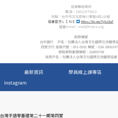
協會聯絡資訊
電 話：(04)22474613
地點：台中市北屯區梅川東路4段105號
協會官方ＬＩＮＥ
https://lin.ee/TyXz0uF
e-mail
mail@tcieca.org
協會
：
捐款帳號
台中銀行 戶名：社團法人台灣文化國際交流關懷
四民分行 金融代號：053-0581 帳號：028-2800347
郵局郵政劃撥帳號：
22855708
收款戶名：社團法人台灣文化國際交流關懷協會
最新資訊
學員線上課專區
instagram
: 台灣手語零基礎第二十一期第四堂