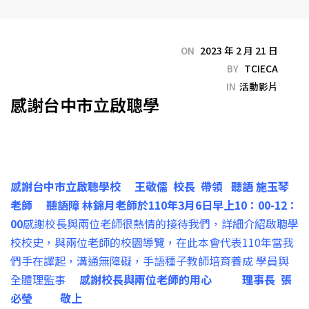
ON
2023 年 2 月 21 日
BY
TCIECA
IN
活動影片
感謝台中市立啟聰學
感謝台中市立啟聰學校
王敬儒
校長
帶領
聽語
施玉琴
老師
聽語障
林錦月老師
於
110
年
3
月
6
日早上
10
：
00-12
：
00
感謝校長與兩位老師很熱情的接待我們，詳細介紹啟聰學
校校史，與兩位老師的校園導覽，在此本會代表110年當我
們手在譯起，溝通無障礙，手語種子教師培育養成 學員與
全體理監事
感謝校長與兩位老師的用心
理事長
張
必瑩
敬上