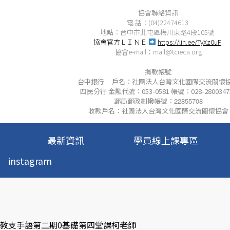
協會聯絡資訊
電 話：(04)22474613
地點：台中市北屯區梅川東路4段105號
協會官方ＬＩＮＥ
https://lin.ee/TyXz0uF
e-mail
mail@tcieca.org
協會
：
捐款帳號
台中銀行 戶名：社團法人台灣文化國際交流關懷
四民分行 金融代號：053-0581 帳號：028-2800347
郵局郵政劃撥帳號：
22855708
收款戶名：社團法人台灣文化國際交流關懷協會
最新資訊
學員線上課專區
instagram
 教支手語第二期0基礎第四堂課柯老師