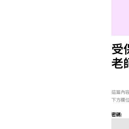
受
老
這篇內
下方欄位
密碼: