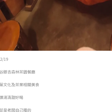
2/19
谷銀杏森林茶園餐廳
葉文化及茶業相關美食
讚湯清甜好喝
菜是老闆自己種的