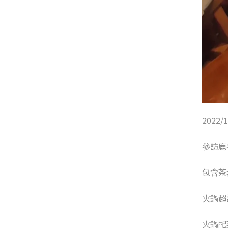
2022/1
參訪鹿
包含茶
火鍋超
火鍋配