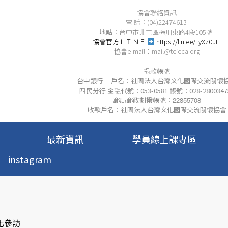
協會聯絡資訊
電 話：(04)22474613
地點：台中市北屯區梅川東路4段105號
協會官方ＬＩＮＥ
https://lin.ee/TyXz0uF
e-mail
mail@tcieca.org
協會
：
捐款帳號
台中銀行 戶名：社團法人台灣文化國際交流關懷
四民分行 金融代號：053-0581 帳號：028-2800347
郵局郵政劃撥帳號：
22855708
收款戶名：社團法人台灣文化國際交流關懷協會
最新資訊
學員線上課專區
instagram
化參訪