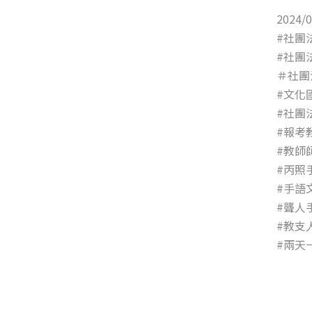
2024
#社團
#社團
＃社團
#文化
#社團
#報考
#教師
#丙照
#手語
#聾人
#教支
#兩天