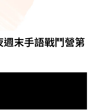
兩天一夜週末手語戰鬥營第