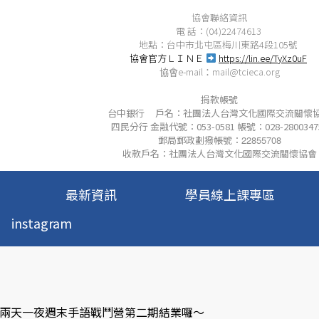
協會聯絡資訊
電 話：(04)22474613
地點：台中市北屯區梅川東路4段105號
協會官方ＬＩＮＥ
https://lin.ee/TyXz0uF
e-mail
mail@tcieca.org
協會
：
捐款帳號
台中銀行 戶名：社團法人台灣文化國際交流關懷
四民分行 金融代號：053-0581 帳號：028-2800347
郵局郵政劃撥帳號：
22855708
收款戶名：社團法人台灣文化國際交流關懷協會
最新資訊
學員線上課專區
instagram
~01/07兩天一夜週末手語戰鬥營第二期結業囉～