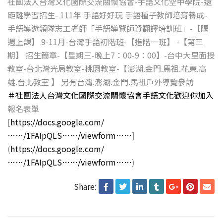
社團法人台灣文化國際交流關懷協會-手語文化空中學院-遠
距離學習招生- 111年 手語好好玩 手語種子教師培育養成-
手語導遊領隊志工老師「手語導覽師資翻譯培訓班」-【隔
週上課】 9-11月-台灣手語初階班-【進階一班】 -【第三
期】 招生簡章-【星期三-晚上7：00-9：00】-台中大里面授
教室-台北灣光局教室-桃園教室-【澎湖.金門.馬祖.花東.高
雄.台北教室 】 另有台灣.澎湖.金門.馬祖戶外導覽參訪
＃社團法人台灣文化國際交流關懷協會手語文化歡迎你加入
報名表單
[
https://docs.google.com/
……/1FAIpQLS……/viewform……
]
(
https://docs.google.com/
……/1FAIpQLS……/viewform……
)
Share: