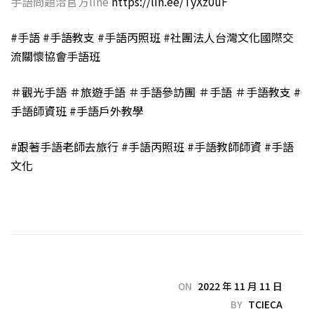
手語問題洽官方line
https://lin.ee/TyXz0uF
#手語
#手語教支
#手語丙照班
#社團法人台灣文化國際交
流關懷協會手語班
＃觀光手語
＃旅遊手語
＃手語參訪團
＃手語
＃手語教支
#
手語師資班
#手語戶外教學
#跟著手語老師去旅行
#手語丙照班
#手語教師師資
#手語
文化
ON
2022 年 11 月 11 日
BY
TCIECA