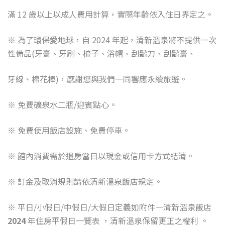
滿
12
歲以上以成人費用計算，實際年齡依入住日界定之。
※
為了環保愛地球，自
2024
年起，清新溫泉將不提供一次
性備品
(
牙膏、牙刷、梳子、浴帽、刮鬍刀、刮鬍膏、
牙線、棉花棒
)
，感謝您與我們一同響應永續旅遊。
※
免費礦泉水二瓶
/
迎賓點心。
※
免費使用飯店設施、免費停車。
※
館內消費需於退房當日以現金或信用卡方式結清。
※
訂金及取消規則請依清新溫泉飯店規定。
※
平日
/
小假日
/
中假日
/
大假日定義如附件一清新溫泉飯店
2024
年住房平假日一覽表 ，清新溫泉保留更正之權利 。