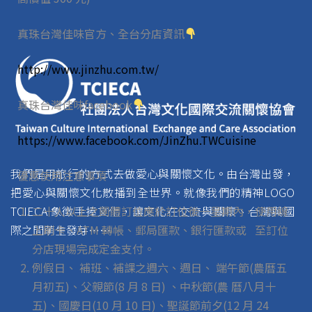
真珠台灣佳味官方、全台分店資訊
http://www.jinzhu.com.tw/
真珠台灣佳味facebook
https://www.facebook.com/JinZhu.TWCuisine
我們是用旅行的方式去做愛心與關懷文化。由台灣出發，
優惠使用注意事項
把愛心與關懷文化散播到全世界。就像我們的精神LOGO
二十人以上之團體訂位應於訂位後一星期內，使用線
TCIECA 象徵手捧文化，讓文化在交流與關懷、台灣與國
上刷卡、ATM 轉帳、郵局匯款、銀行匯款或
至訂位
際之間萌生發芽……
分店現場完成定金支付。
例假日、 補班、補課之週六、週日、 端午節(農曆五
月初五)、父親節(8 月 8 日) 、中秋節(農 曆八月十
五)、國慶日(10 月 10 日)、聖誕節前夕(12 月 24