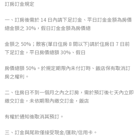
訂房訂金規定
一、訂房後需於
14
日內請下足訂金、平日訂金金額為房價
總金額之
30%
，假日訂金金額為房價總
金額之
50%
；散客
(
單日住房
8
間以下
)
請於住房日
7
日前
下足訂金，平日房價總額
30%
、假日
房價總額
50%
。於規定期限內未付訂時、飯店保有取消訂
房之權利。
二、住房日不到一個月之內之訂房，需於預訂後七天內立即
繳交訂金，未依期限內繳交訂金，飯店
有權於通知後取消其預訂。
三、訂金與尾款僅接受現金
/
匯款
/
信用卡。