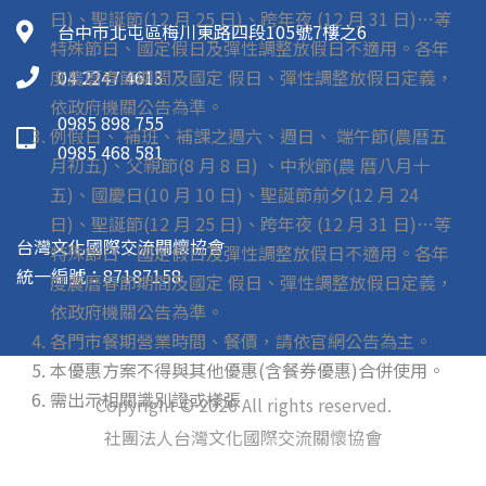
日)、聖誕節(12 月 25 日)、跨年夜 (12 月 31 日)…等
台中市北屯區梅川東路四段105號7樓之6
特殊節日、國定假日及彈性調整放假日不適用。各年
度農曆春節期間及國定 假日、彈性調整放假日定義，
04 2247 4613
依政府機關公告為準。
0985 898 755
例假日、 補班、補課之週六、週日、 端午節(農曆五
0985 468 581
月初五)、父親節(8 月 8 日) 、中秋節(農 曆八月十
五)、國慶日(10 月 10 日)、聖誕節前夕(12 月 24
日)、聖誕節(12 月 25 日)、跨年夜 (12 月 31 日)…等
台灣文化國際交流關懷協會
特殊節日、國定假日及彈性調整放假日不適用。各年
統一編號：87187158
度農曆春節期間及國定 假日、彈性調整放假日定義，
依政府機關公告為準。
各門市餐期營業時間、餐價，請依官網公告為主。
本優惠方案不得與其他優惠(含餐券優惠)合併使用。
需出示相關識別證或樣張
Copyright © 2026 All rights reserved.
社團法人台灣文化國際交流關懷協會