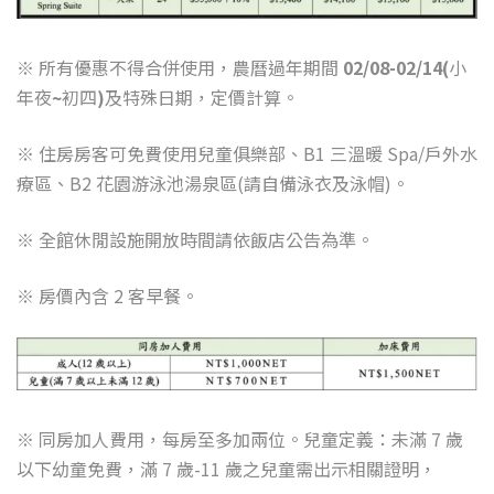
※
所有優惠不得合併使用，農曆過年期間
02/08-02/14(
小
年夜
~
初四
)
及特殊日期，定價計算。
※
住房房客可免費使用兒童俱樂部、
B1
三溫暖
Spa/
戶外水
療區、
B2
花園游泳池湯泉區
(
請自備泳衣及泳帽
)
。
※
全館休閒設施開放時間請依飯店公告為準。
※
房價內含
2
客早餐。
※
同房加人費用，每房至多加兩位。兒童定義：未滿
7
歲
以下幼童免費，滿
7
歲
-11
歲之兒童需出示相關證明，