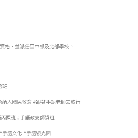
教支資格，並派任至中部及北部學校。
語班
手語納入國民教育 #跟著手語老師去旅行
語丙照班 #手語教支師資班
#手語文化 #手語觀光團