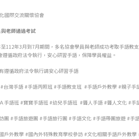
文化國際交流關懷協會
員與老師通過考試
0年至112年3月到7月期間，多名協會學員與老師成功考取手語
會遵循政府法令執行，安心研習手語，保障學員權益。
會有遵循政府法令執行請安心研習手語
 #台灣手語 #手語丙照班 #手語教支班
#手語戶外教學 #親子手
Ａ手語班 #寶寶手語班 #幼兒手語班
#聾人手語 #聾人文化 #
訪團 #手語旅遊團 #手語旅行團 #手語文化 #手語帶團旅遊 #手
國戶外教學 #國內外特殊教育學校參訪 #文化相關手語戶外教學 