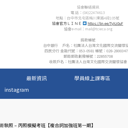
協會聯絡資訊
電 話：(04)22474613
地點：台中市北屯區梅川東路4段105號
協會官方ＬＩＮＥ
https://lin.ee/TyXz0uF
e-mail
mail@tcieca.org
協會
：
捐款帳號
台中銀行 戶名：社團法人台灣文化國際交流關懷
四民分行 金融代號：053-0581 帳號：028-2800347
郵局郵政劃撥帳號：
22855708
收款戶名：社團法人台灣文化國際交流關懷協會
最新資訊
學員線上課專區
instagram
術執照 – 丙照模擬考班【複合詞加強班第一期】