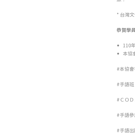
* 台灣
恭賀學
11
本協
#本協
#手語班
#ＣＯＤ
#手語參
#手語出