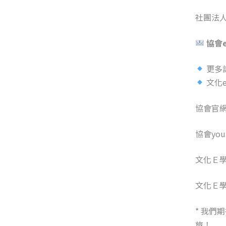
社團法
協會e
更多
文化
協會官
協會you
文化Ｅ
文化Ｅ
* 我
旅！