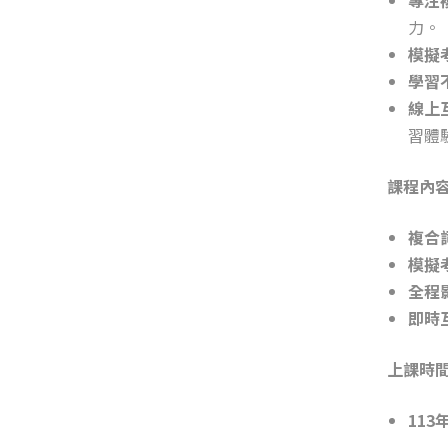
力。
模擬
學習
線上
習體
課程內
複合
模擬
全程
即時
上課時
113