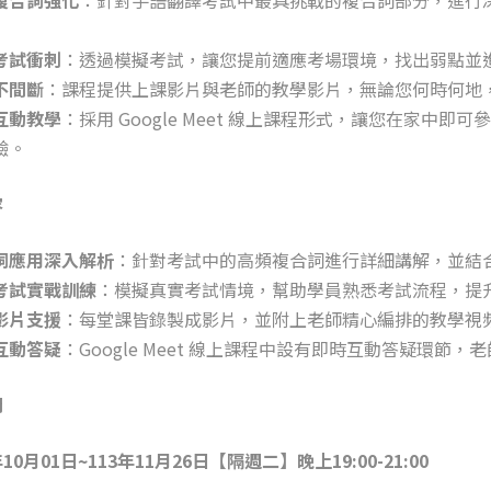
考試衝刺
：透過模擬考試，讓您提前適應考場環境，找出弱點並
不間斷
：課程提供上課影片與老師的教學影片，無論您何時何地
互動教學
：採用 Google Meet 線上課程形式，讓您在家
驗。
容
詞應用深入解析
：針對考試中的高頻複合詞進行詳細講解，並結
考試實戰訓練
：模擬真實考試情境，幫助學員熟悉考試流程，提
影片支援
：每堂課皆錄製成影片，並附上老師精心編排的教學視
互動答疑
：Google Meet 線上課程中設有即時互動答疑環
間
年10月01日~113年11月26日【隔週二】晚上19:00-21:00