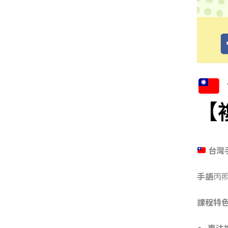
【
台灣
手語
丙
課程特
專注