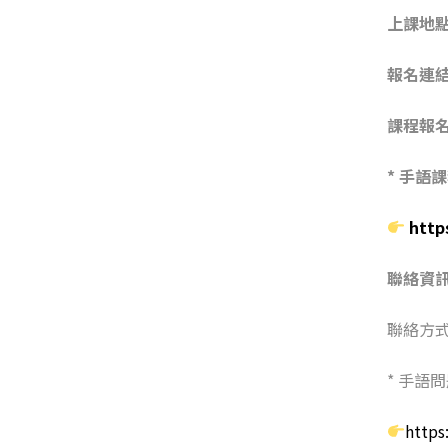
上課地點G
報名連
課程報
* 手語
http
聯絡資
聯絡方
* 手語問
https