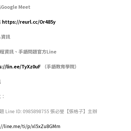
oogle Meet
結
https://reurl.cc/Or485y
名資訊
課程資訊、手語問題官方Line
s://lin.ee/TyXz0uF
（手語教育學院）
訊
式：
題 Line ID: 0985898755 張必瑩【張格子】主辦
://line.me/ti/p/xl5xZu8GMm